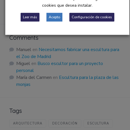
Escultura
cookies que desea instalar.
Inspiration
Leer más
Acepto
Configuración de cookies
Comments
Manuel
en
Necesitamos fabricar una escultura para
el Zoo de Madrid
Miguel
en
Busco escultor para un proyecto
personal
María del Carmen
en
Escultura para la plaza de las
monjas
Tags
ARQUITECTURA
DECORACIÓN
ESCULTURA