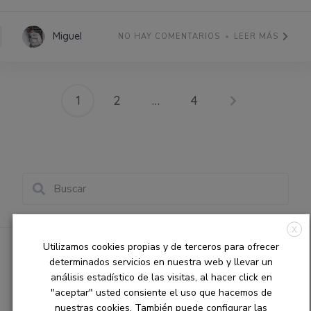
Miguel
NO HAY COMENTARIOS
LEER MÁS
1
2
…
4
X
Utilizamos cookies propias y de terceros para ofrecer
Categories
determinados servicios en nuestra web y llevar un
análisis estadístico de las visitas, al hacer click en
Consejos
"aceptar" usted consiente el uso que hacemos de
curiosidades de la escultura
nuestras cookies. También puede configurar las