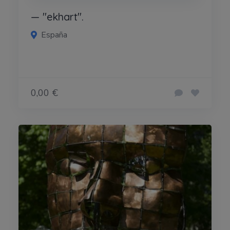
— "ekhart".
España
0,00 €