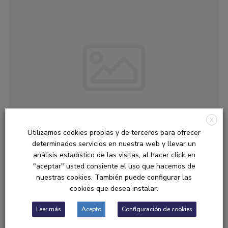
X
Utilizamos cookies propias y de terceros para ofrecer
Sculpture
determinados servicios en nuestra web y llevar un
PRO
análisis estadístico de las visitas, al hacer click en
"aceptar" usted consiente el uso que hacemos de
Crearé un busto personalizado de
nuestras cookies. También puede configurar las
cookies que desea instalar.
madera utilizando un modelo de
elección
Leer más
Acepto
Configuración de cookies
España