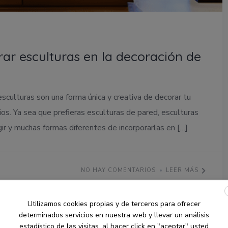
rar esculturas en la decoración de
esculturas son una forma única y creativa de decorar tu
ios. Ya sea que prefieras esculturas de pared, esculturas
ir y muchas formas diferentes de incorporarlas en […]
NO HAY COMENTARIOS
LEER MÁS
Utilizamos cookies propias y de terceros para ofrecer
determinados servicios en nuestra web y llevar un análisis
estadístico de las visitas, al hacer click en "aceptar" usted