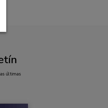
etín
las últimas