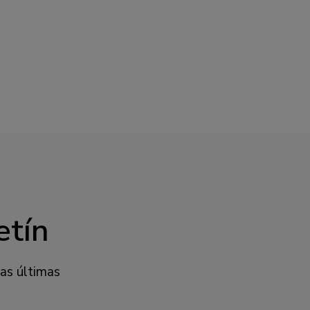
etín
las últimas