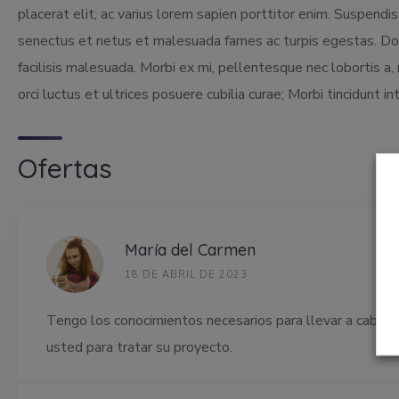
placerat elit, ac varius lorem sapien porttitor enim. Suspendi
senectus et netus et malesuada fames ac turpis egestas. Don
facilisis malesuada. Morbi ex mi, pellentesque nec lobortis a,
orci luctus et ultrices posuere cubilia curae; Morbi tincidunt i
Ofertas
María del Carmen
18 DE ABRIL DE 2023
Tengo los conocimientos necesarios para llevar a cabo el 
usted para tratar su proyecto.