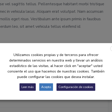
sse vel sagittis tellus. Pellentesque habitant morbi tristique
ec in vehicula lacus. Aliquam erat volutpat. Nam accumsan
 mollis eget risus. Vestibulum ante ipsum primis in faucibus
nterdum leo, sit amet vehicula tellus eleifend id.
Utilizamos cookies propias y de terceros para ofrecer
determinados servicios en nuestra web y llevar un análisis
estadístico de las visitas, al hacer click en "aceptar" usted
consiente el uso que hacemos de nuestras cookies. También
puede configurar las cookies que desea instalar.
Leer más
Acepto
Configuración de cookies
trabajo solicitado, me gustaría concertar una reunión con