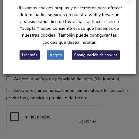
X
nuestro marketplace de escultura.
Utilizamos cookies propias y de terceros para ofrecer
determinados servicios en nuestra web y llevar un
análisis estadístico de las visitas, al hacer click en
"aceptar" usted consiente el uso que hacemos de
nuestras cookies. También puede configurar las
cookies que desea instalar.
SUSCRIBIRME
Leer más
Acepto
Configuración de cookies
Soy escultor/a
Soy licitador público o privado.
Soy cliente particular
Otro
Acepto la polítca de privacidad del sitio. (Obligatorio)
Acepto recibir comunicaciones comerciales, ofertas sobre
productos y servicios propios o de teceros.