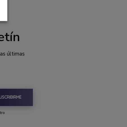
etín
las últimas
USCRIBIRME
tro