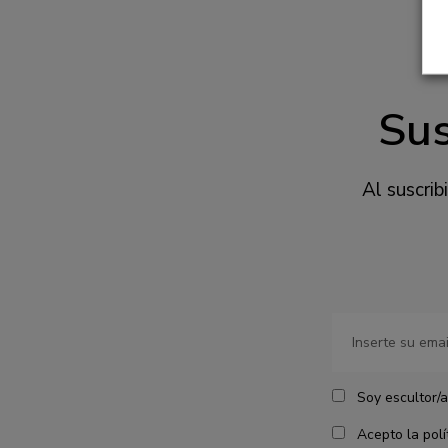
Sus
Al suscrib
Soy escultor/a
Acepto la polít