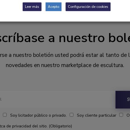
Leer más
Acepto
Configuración de cookies
críbase a nuestro bol
irse a nuestro boletión usted podrá estar al tanto de 
novedades en nuestro marketplace de escultura.
S
Soy licitador público o privado.
Soy cliente particular
O
ca de privacidad del sitio. (Obligatorio)