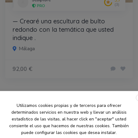
3,7
(3)
PRO
— Crearé una escultura de bulto
redondo con la temática que usted
indique .
Málaga
92,00 €
Utilizamos cookies propias y de terceros para ofrecer
determinados servicios en nuestra web y llevar un análisis
estadístico de las visitas, al hacer click en "aceptar" usted
consiente el uso que hacemos de nuestras cookies. También
puede configurar las cookies que desea instalar.